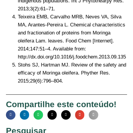
indigenous populations. Int J Phytothearpy Res.
2013;3(2):61–71.
Teixeira EMB, Carvalho MRB, Neves VA, Silva
MA, Arantes-Pereira L. Chemical characteristics
and fractionation of proteins from Moringa
oleifera Lam. leaves. Food Chem [Internet].
2014;147:51–4. Available from:
http://dx.doi.org/10.1016/j.foodchem.2013.09.135
Stohs SJ, Hartman MJ. Review of the safety and
efficacy of Moringa oleifera. Phyther Res.
2015;29(6):796–804.
Compartilhe este conteúdo!
Pesquisar