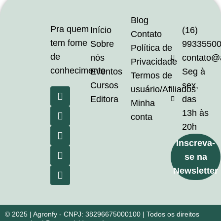
Blog
Pra quem
Início
(16)
Contato
tem fome
Sobre
9933550
Política de
de
nós
contato@
Privacidade
conhecimento
Eventos
Seg à
Termos de
Cursos
sex,
usuário/Afiliados
Editora
das
Minha
13h às
conta
20h
Inscreva-
se na
Newsletter
© 2025 | Agronfy - CNPJ: 38296675000100 | Todos os direitos