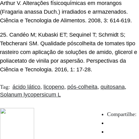
Arthur V. Alterações físicoquímicas em morangos
(Fragaria anassa Duch.) irradiados e armazenados.
Ciência e Tecnologia de Alimentos. 2008, 3: 614-619.
25. Candéo M; Kubaski ET; Sequinel T; Schmidt S;
Tebcherani SM. Qualidade póscolheita de tomates tipo
rasteiro com aplicação de soluções de amido, glicerol e
poliacetato de vinila por aspersão. Perspectivas da
Ciência e Tecnologia. 2016, 1: 17-28.
Tag:
ácido lático
,
licopeno
,
pós-colheita
,
quitosana
,
Solanum lycopersicum L
Compartilhe: