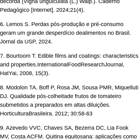
decorda (Vigna unguiculata (L.) Walp.). Caderno
Pedagógico [Internet]. 2024;21(4).
6. Lemos S. Perdas pós-produção e pré-consumo
geram um grande desperdício dealimentos no Brasil.
Jornal da USP, 2024.
7. Bourtoom T. Edible films and coatings: characteristics
and properties.InternationalFoodResearchJournal,
HatYai, 2008, 15(3).
8. Modolon TA, Boff P, Rosa JM, Sousa PMR, Miquelluti
DJ. Qualidade pós-colheitade frutos de tomateiro
submetidos a preparados em altas diluições.
HorticulturaBrasileira. 2012; 30:58-63
9. Azevedo VVC, Chaves SA, Bezerra DC, Lia Fook
MV, Costa ACFM. Quitina equitosana: aplicações como