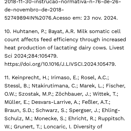
2018-11-30-instrucao-normativa-n-76-de-26-
de-novembro-de-2018-
52749894IN%2076.Acesso em: 23 nov. 2024.
10. Huhtanen, P.; Bayat, A.R. Milk somatic cell
count affects feed efficiency through increased
heat production of lactating dairy cows. Livest
Sci 2024;284:105479.
https://doi.org/10.1016/J.LIVSCI.2024.105479.
11. Keinprecht, H.; Irimaso, E.; Rosel, A.C.;
Stessl, B.; Ntakirutimana, C.; Marek, L.; Fischer,
O.W.; Szostak, M.P.; Zöchbauer, J.; Wittek, T.;
Müller, E.; Desvars-Larrive, A.; Feßler, A.T.;
Braun, S.D.; Schwarz, S.; Spergser, J.; Ehling-
Schulz, M.; Monecke, S.; Ehricht, R.; Ruppitsch.
W.; Grunert, T.; Loncaric, I. Diversity of