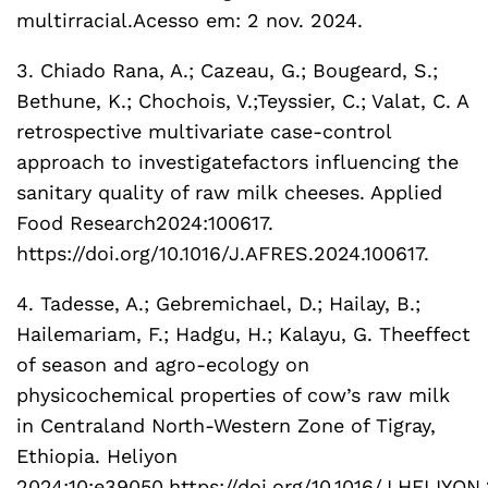
multirracial.Acesso em: 2 nov. 2024.
3. Chiado Rana, A.; Cazeau, G.; Bougeard, S.;
Bethune, K.; Chochois, V.;Teyssier, C.; Valat, C. A
retrospective multivariate case-control
approach to investigatefactors influencing the
sanitary quality of raw milk cheeses. Applied
Food Research2024:100617.
https://doi.org/10.1016/J.AFRES.2024.100617.
4. Tadesse, A.; Gebremichael, D.; Hailay, B.;
Hailemariam, F.; Hadgu, H.; Kalayu, G. Theeffect
of season and agro-ecology on
physicochemical properties of cow’s raw milk
in Centraland North-Western Zone of Tigray,
Ethiopia. Heliyon
2024;10:e39050.https://doi.org/10.1016/J.HELIYON