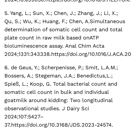
5. Yang, L.; Sun, X.; Chen, J.; Zhang, J.; Li, X.;
Qu, S.; Wu, K.; Huang, F.; Chen, A.Simultaneous
determination of somatic cell count and total
plate count in raw milk based onATP
bioluminescence assay. Anal Chim Acta
2024;1331:343338.https://doi.org/10.1016/J.ACA.2
6. de Geus, Y.; Scherpenisse, P.; Smit, L.A.M.;
Bossers, A.; Stegeman, J.A.; Benedictus,L.;
Spieß, L.; Koop, G. Total bacterial count and
somatic cell count in bulk and individual
goatmilk around kidding: Two longitudinal
observational studies. J Dairy Sci
2024;107:5427–
37.https://doi.org/10.3168/JDS.2023-24574.