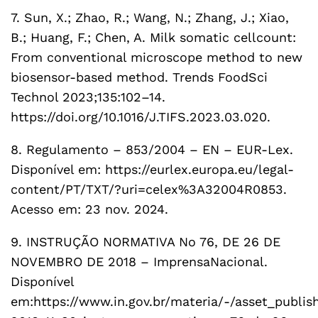
7. Sun, X.; Zhao, R.; Wang, N.; Zhang, J.; Xiao,
B.; Huang, F.; Chen, A. Milk somatic cellcount:
From conventional microscope method to new
biosensor-based method. Trends FoodSci
Technol 2023;135:102–14.
https://doi.org/10.1016/J.TIFS.2023.03.020.
8. Regulamento – 853/2004 – EN – EUR-Lex.
Disponível em: https://eurlex.europa.eu/legal-
content/PT/TXT/?uri=celex%3A32004R0853.
Acesso em: 23 nov. 2024.
9. INSTRUÇÃO NORMATIVA No 76, DE 26 DE
NOVEMBRO DE 2018 – ImprensaNacional.
Disponível
em:https://www.in.gov.br/materia/-/asset_publi