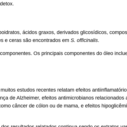
detox.
boidratos, ácidos graxos, derivados glicosídicos, compos
ides e ceras são encontrados em
S. officinalis
.
componentes. Os principais componentes do óleo incluem 
uitos estudos recentes relatam efeitos antiinflamatórios
nça de Alzheimer, efeitos antimicrobianos relacionados a
 como câncer de cólon ou de mama, e efeitos hipoglicêmi
 dos resultados relatados continua sendo os extratos vari