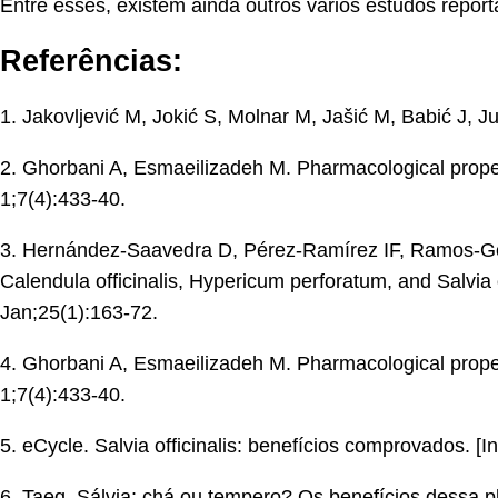
Entre esses, existem ainda outros vários estudos report
Referências:
1. Jakovljević M, Jokić S, Molnar M, Jašić M, Babić J, Juk
2. Ghorbani A, Esmaeilizadeh M. Pharmacological propert
1;7(4):433-40.
3. Hernández-Saavedra D, Pérez-Ramírez IF, Ramos-Gó
Calendula officinalis, Hypericum perforatum, and Salvia 
Jan;25(1):163-72.
4. Ghorbani A, Esmaeilizadeh M. Pharmacological propert
1;7(4):433-40.
5. eCycle. Salvia officinalis: benefícios comprovados. [
6. Taeq. Sálvia: chá ou tempero? Os benefícios dessa pl