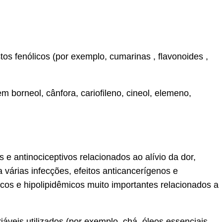
tos fenólicos (por exemplo, cumarinas , flavonoides ,
borneol, cânfora, cariofileno, cineol, elemeno,
 e antinociceptivos relacionados ao alívio da dor,
 várias infecções, efeitos anticancerígenos e
cos e hipolipidêmicos muito importantes relacionados a
áveis ​​utilizados (por exemplo, chá, óleos essenciais,