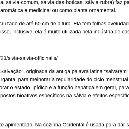
, sálvia-comum, sálvia-das-boticas, sálvia-rubra) faz p
 aromática e medicinal ou como planta ornamental.
uzado de até 60 cm de altura. Ela tem folhas aveludad
so, inclusive, ela é muito utilizada pela indústria de c
/slvia-salvia-officinalis/
alvação”, originada da antiga palavra latina “salvarem”, 
arganta, para melhorar a regularidade do ciclo menstrua
rar o estado lipídico e a função hepática em geral, para
ostos bioativos específicos na sálvia e efeitos específ
te apimentado. Na cozinha Ocidental é usada para dar 