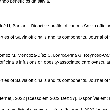
ando benefícios da sálvia.
ić H, Banjari I. Bioactive profile of various Salvia offici
ies of Salvia officinalis and its components. Journal o
mez M, Mendoza-Díaz S, Loarca-Pina G, Reynoso-Camac
officinalis infusions on obesity-associated cardiovascul
ies of Salvia officinalis and its components. Journal o
Internet]. 2022 [acesso em 2022 Dez 17]. Disponível em: h
anta medicinal e como utilizá-la. [Internet]. 2022 [aces