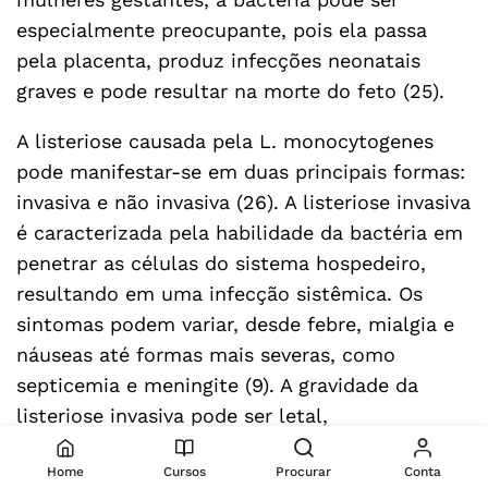
especialmente preocupante, pois ela passa
pela placenta, produz infecções neonatais
graves e pode resultar na morte do feto (25).
A listeriose causada pela L. monocytogenes
pode manifestar-se em duas principais formas:
invasiva e não invasiva (26). A listeriose invasiva
é caracterizada pela habilidade da bactéria em
penetrar as células do sistema hospedeiro,
resultando em uma infecção sistêmica. Os
sintomas podem variar, desde febre, mialgia e
náuseas até formas mais severas, como
septicemia e meningite (9). A gravidade da
listeriose invasiva pode ser letal,
especialmente em grupos de risco,
Home
Cursos
Procurar
Conta
demandando atenção médica e hospitalar