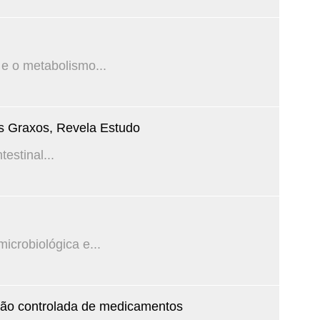
 e o metabolismo...
os Graxos, Revela Estudo
estinal...
crobiológica e...
ação controlada de medicamentos