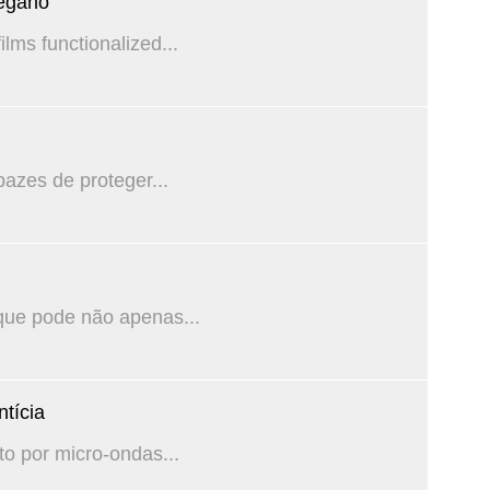
régano
lms functionalized...
azes de proteger...
que pode não apenas...
tícia
o por micro-ondas...