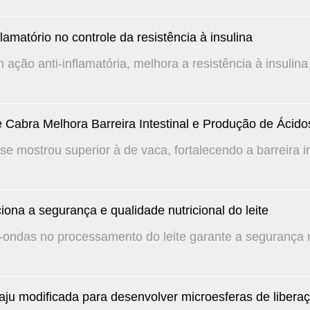
lamatório no controle da resistência à insulina
ação anti-inflamatória, melhora a resistência à insulina
de Cabra Melhora Barreira Intestinal e Produção de Ácid
 se mostrou superior à de vaca, fortalecendo a barreira int
ona a segurança e qualidade nutricional do leite
ondas no processamento do leite garante a segurança mi
aju modificada para desenvolver microesferas de liber