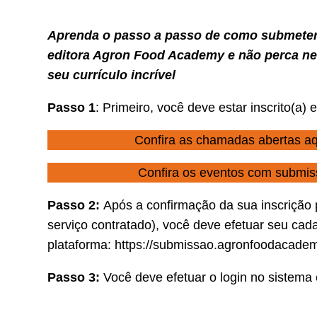
Aprenda o passo a passo de como submeter 
editora Agron Food Academy e não perca n
seu currículo incrível
Passo 1
: Primeiro, você deve estar inscrito(
Confira as chamadas abertas aq
Confira os eventos com submiss
Passo 2:
Após a confirmação da sua inscrição p
serviço contratado), você deve efetuar seu cad
plataforma:
https://submissao.agronfoodacade
Passo 3:
Você deve efetuar o login no sistema 