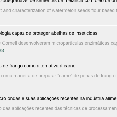
iodegradável de sementes de melancia com óleo de o
t and characterization of watermelon seeds flour based fi
ogia capaz de proteger abelhas de inseticidas
Cornell desenvolveram micropartículas enzimáticas cap
28
s de frango como alternativa à carne
u uma maneira de preparar “carne” de penas de frango 
o-ondas e suas aplicações recentes na indústria alimen
o das aplicações recentes das técnicas de processament