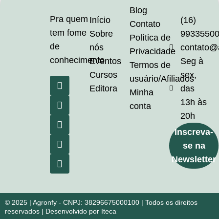
Blog
Pra quem
Início
(16)
Contato
tem fome
Sobre
9933550
Política de
de
nós
contato@
Privacidade
conhecimento
Eventos
Seg à
Termos de
Cursos
sex,
usuário/Afiliados
Editora
das
Minha
13h às
conta
20h
Inscreva-
se na
Newsletter
© 2025 | Agronfy - CNPJ: 38296675000100 | Todos os direitos
reservados | Desenvolvido por Iteca