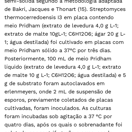
semi-sólida segundo a metodologia adaptada
de Bakri, Jacques e Thonart (15). Streptomyces
thermocerredoensis I3 em placa contendo
meio Pridham (extrato de levedura 4,0 g L-1;
extrato de malte 10gL-1; C6H12O6; ágar 20 g L-
1; água destilada) foi cultivado em placas com
meio Pridham sólido a 37°C por três dias.
Posteriormente, 100 mL de meio Pridham
líquido (extrato de levedura 4,0 g L-1; extrato
de malte 10 g L-1; C6H12O6; água destilada) e 5
g de substrato foram autoclavados em
erlenmeyers, onde 2 mL de suspensão de
esporos, previamente coletados de placas
cultivadas, foram inoculados. As culturas
foram incubadas sob agitação a 37 °C por
quatro dias, após os quais o sobrenadante foi