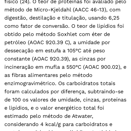
físico (24). O teor de proteínas foi avaliado pelo
método de Micro-Kjeldahl (AACC 46-13), com
digestão, destilação e titulação, usando 6,25
como fator de conversão. O teor de lipídios foi
obtido pelo método Soxhlet com éter de
petróleo (AOAC 920.39 C), a umidade por
dessecação em estufa a 105°C até peso
constante (AOAC 920.39), as cinzas por
incineração em mufla a 550°C (AOAC 900.02), e
as fibras alimentares pelo método
enzimogravimétrico. Os carboidratos totais
foram calculados por diferença, subtraindo-se
de 100 os valores de umidade, cinzas, proteínas
e lipídios, e o valor energético total foi
estimado pelo método de Atwater,
considerando 4 kcal/g para carboidratos e